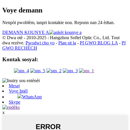
Voye demann
Nenpòt pwoblèm, tanpri kontakte nou. Reponn nan 24 èdtan.
DEMANN KOUNYE A
© Dwa otè - 2010-2025 : Hangzhou Softel Optic Co., Ltd. Tout
dwa rezève.
Pwodwi cho yo
-
Plan sit la
-
PI GWO BLOG LA
-
PI
GWO RECHÈCH
Kontak sosyal:
Mesaj
Voye Imèl
WhatsApp
Skype
x