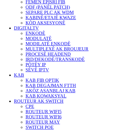
FÈMEN EPISRI FIB
ODF (PANÈL PATCH)
SEPARE PLC AK WDM
KABINÈ/ETAJÈ KWAZE
KÒD AKSESYONÈ
DIGITALTV
ENKODÈ
MODULATÈ
MODILATÈ ENKODÈ
MULTIPLEXÈ AK BROUJEUR
PROCESÈ HEADEND
IRD/DEKODÈ/TRANSKODÈ
PÒTÈY IP
SÈVÈ IPTV
KAB
KAB FIB OPTIK
KAB DEGAJMAN FTTH
AKÒZ ASANBLAJ KAB
KAB KOWAKSYAL
ROUTEUR AK SWITCH
CPE
ROUTEUR WIFI5
ROUTEUR WIFI6
ROUTEUR MAY
SWITCH POE