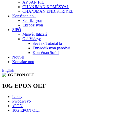
AP SAN FIL
CHANJMAN KOMÈSYAL
CHANJMAN ENDISTRIYÈL
Konsènan nou
Sètifikasyon
Ekspozisyon
SIPÒ
Manyèl Itilizatè
Gid Videyo
Sèvi ak Tutorial la
Entwodiksyon pwodwi
Konsènan Softel
Nouvèl
Kontakte nou
English
10G EPON OLT
Lakay
Pwodwi yo
xPON
10G EPON OLT