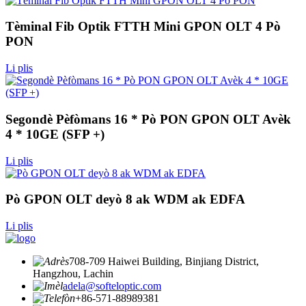
Tèminal Fib Optik FTTH Mini GPON OLT 4 Pò
PON
Li plis
Segondè Pèfòmans 16 * Pò PON GPON OLT Avèk
4 * 10GE (SFP +)
Li plis
Pò GPON OLT deyò 8 ak WDM ak EDFA
Li plis
708-709 Haiwei Building, Binjiang District,
Hangzhou, Lachin
adela@softeloptic.com
+86-571-88989381