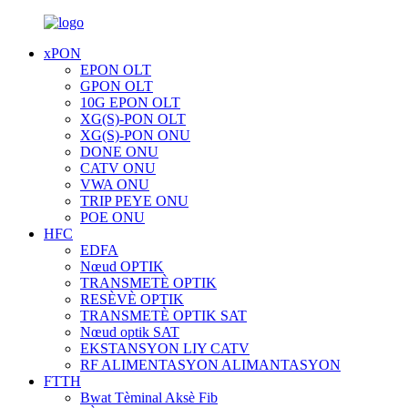
xPON
EPON OLT
GPON OLT
10G EPON OLT
XG(S)-PON OLT
XG(S)-PON ONU
DONE ONU
CATV ONU
VWA ONU
TRIP PEYE ONU
POE ONU
HFC
EDFA
Nœud OPTIK
TRANSMETÈ OPTIK
RESÈVÈ OPTIK
TRANSMETÈ OPTIK SAT
Nœud optik SAT
EKSTANSYON LIY CATV
RF ALIMENTASYON ALIMANTASYON
FTTH
Bwat Tèminal Aksè Fib