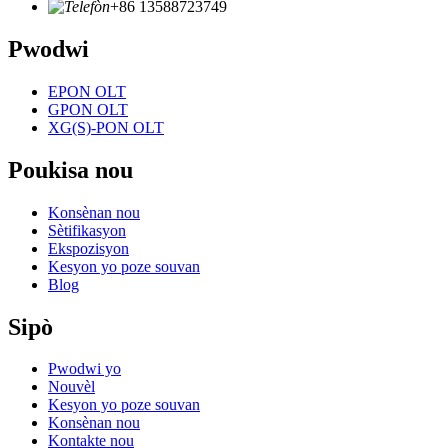
+86 13588723749
Pwodwi
EPON OLT
GPON OLT
XG(S)-PON OLT
Poukisa nou
Konsènan nou
Sètifikasyon
Ekspozisyon
Kesyon yo poze souvan
Blog
Sipò
Pwodwi yo
Nouvèl
Kesyon yo poze souvan
Konsènan nou
Kontakte nou