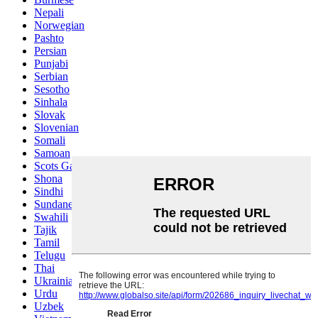
Nepali
Norwegian
Pashto
Persian
Punjabi
Serbian
Sesotho
Sinhala
Slovak
Slovenian
Somali
Samoan
Scots Gaelic
Shona
Sindhi
Sundanese
Swahili
Tajik
Tamil
Telugu
Thai
Ukrainian
Urdu
Uzbek