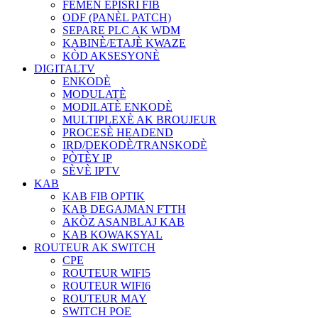
FÈMEN EPISRI FIB
ODF (PANÈL PATCH)
SEPARE PLC AK WDM
KABINÈ/ETAJÈ KWAZE
KÒD AKSESYONÈ
DIGITALTV
ENKODÈ
MODULATÈ
MODILATÈ ENKODÈ
MULTIPLEXÈ AK BROUJEUR
PROCESÈ HEADEND
IRD/DEKODÈ/TRANSKODÈ
PÒTÈY IP
SÈVÈ IPTV
KAB
KAB FIB OPTIK
KAB DEGAJMAN FTTH
AKÒZ ASANBLAJ KAB
KAB KOWAKSYAL
ROUTEUR AK SWITCH
CPE
ROUTEUR WIFI5
ROUTEUR WIFI6
ROUTEUR MAY
SWITCH POE