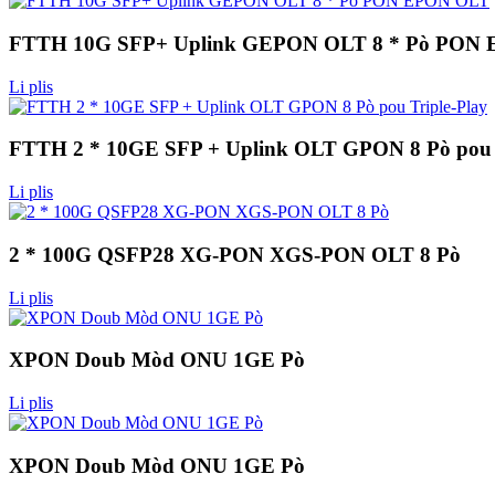
FTTH 10G SFP+ Uplink GEPON OLT 8 * Pò PON
Li plis
FTTH 2 * 10GE SFP + Uplink OLT GPON 8 Pò pou T
Li plis
2 * 100G QSFP28 XG-PON XGS-PON OLT 8 Pò
Li plis
XPON Doub Mòd ONU 1GE Pò
Li plis
XPON Doub Mòd ONU 1GE Pò