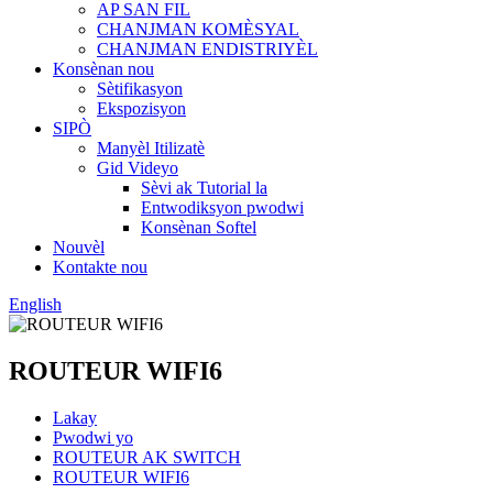
AP SAN FIL
CHANJMAN KOMÈSYAL
CHANJMAN ENDISTRIYÈL
Konsènan nou
Sètifikasyon
Ekspozisyon
SIPÒ
Manyèl Itilizatè
Gid Videyo
Sèvi ak Tutorial la
Entwodiksyon pwodwi
Konsènan Softel
Nouvèl
Kontakte nou
English
ROUTEUR WIFI6
Lakay
Pwodwi yo
ROUTEUR AK SWITCH
ROUTEUR WIFI6