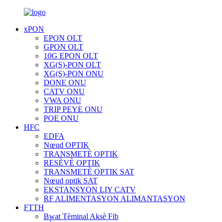
xPON
EPON OLT
GPON OLT
10G EPON OLT
XG(S)-PON OLT
XG(S)-PON ONU
DONE ONU
CATV ONU
VWA ONU
TRIP PEYE ONU
POE ONU
HFC
EDFA
Nœud OPTIK
TRANSMETÈ OPTIK
RESÈVÈ OPTIK
TRANSMETÈ OPTIK SAT
Nœud optik SAT
EKSTANSYON LIY CATV
RF ALIMENTASYON ALIMANTASYON
FTTH
Bwat Tèminal Aksè Fib