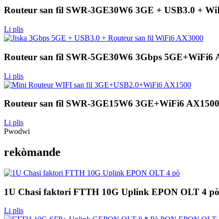
Routeur san fil SWR-3GE30W6 3GE + USB3.0 + Wi
Li plis
Routeur san fil SWR-5GE30W6 3Gbps 5GE+WiFi6 
Li plis
Routeur san fil SWR-3GE15W6 3GE+WiFi6 AX150
Li plis
Pwodwi
rekòmande
1U Chasi faktori FTTH 10G Uplink EPON OLT 4 p
Li plis