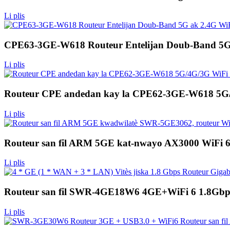
Li plis
CPE63-3GE-W618 Routeur Entelijan Doub-Band 5G
Li plis
Routeur CPE andedan kay la CPE62-3GE-W618 5G/
Li plis
Routeur san fil ARM 5GE kat-nwayo AX3000 WiFi 
Li plis
Routeur san fil SWR-4GE18W6 4GE+WiFi 6 1.8Gbp
Li plis