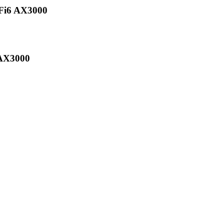
Fi6 AX3000
AX3000
0
ò