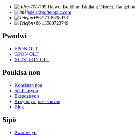
708-709 Haiwei Building, Binjiang District, Hangzhou
adela@softeloptic.com
+86-571-88989381
+86 13588723749
Pwodwi
EPON OLT
GPON OLT
XG(S)-PON OLT
Poukisa nou
Konsènan nou
Sètifikasyon
Ekspozisyon
Kesyon yo poze souvan
Blog
Sipò
Pwodwi yo