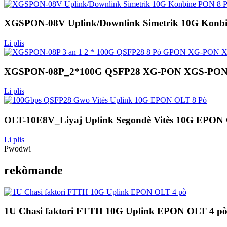
XGSPON-08V Uplink/Downlink Simetrik 10G Ko
Li plis
XGSPON-08P_2*100G QSFP28 XG-PON XGS-PON 
Li plis
OLT-10E8V_Liyaj Uplink Segondè Vitès 10G EPON
Li plis
Pwodwi
rekòmande
1U Chasi faktori FTTH 10G Uplink EPON OLT 4 p