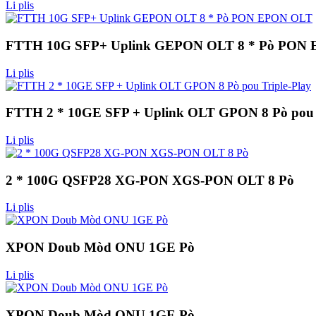
Li plis
FTTH 10G SFP+ Uplink GEPON OLT 8 * Pò PON
Li plis
FTTH 2 * 10GE SFP + Uplink OLT GPON 8 Pò pou T
Li plis
2 * 100G QSFP28 XG-PON XGS-PON OLT 8 Pò
Li plis
XPON Doub Mòd ONU 1GE Pò
Li plis
XPON Doub Mòd ONU 1GE Pò