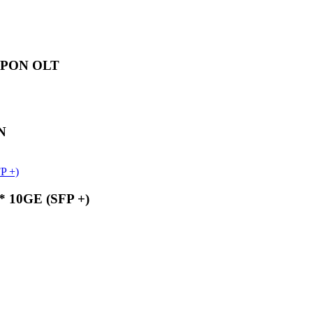
EPON OLT
N
* 10GE (SFP +)