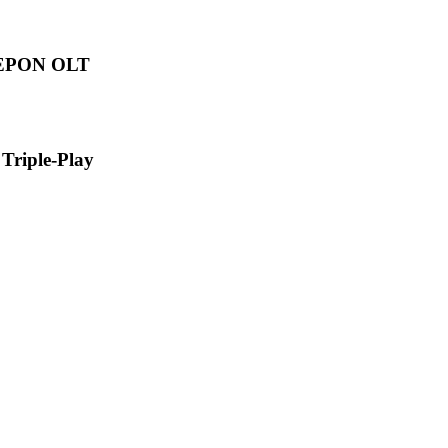
 EPON OLT
riple-Play