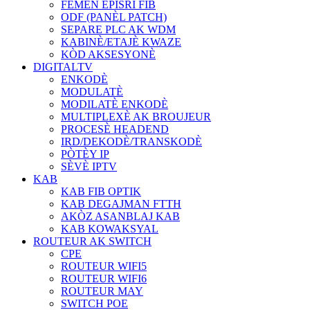
FÈMEN EPISRI FIB
ODF (PANÈL PATCH)
SEPARE PLC AK WDM
KABINÈ/ETAJÈ KWAZE
KÒD AKSESYONÈ
DIGITALTV
ENKODÈ
MODULATÈ
MODILATÈ ENKODÈ
MULTIPLEXÈ AK BROUJEUR
PROCESÈ HEADEND
IRD/DEKODÈ/TRANSKODÈ
PÒTÈY IP
SÈVÈ IPTV
KAB
KAB FIB OPTIK
KAB DEGAJMAN FTTH
AKÒZ ASANBLAJ KAB
KAB KOWAKSYAL
ROUTEUR AK SWITCH
CPE
ROUTEUR WIFI5
ROUTEUR WIFI6
ROUTEUR MAY
SWITCH POE