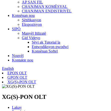
AP SAN FIL
CHANJMAN KOMÈSYAL
CHANJMAN ENDISTRIYÈL
Konsènan nou
Sètifikasyon
Ekspozisyon
SIPÒ
Manyèl Itilizatè
Gid Videyo
Sèvi ak Tutorial la
Entwodiksyon pwodwi
Konsènan Softel
Nouvèl
Kontakte nou
English
EPON OLT
GPON OLT
XG(S)-PON OLT
XG(S)-PON OLT
Lakay