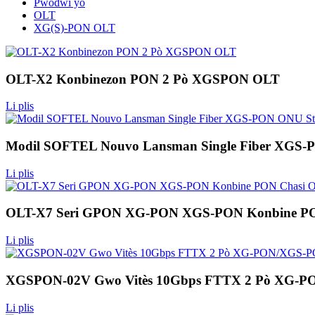
Pwodwi yo
OLT
XG(S)-PON OLT
OLT-X2 Konbinezon PON 2 Pò XGSPON OLT
Li plis
Modil SOFTEL Nouvo Lansman Single Fiber XGS-P
Li plis
OLT-X7 Seri GPON XG-PON XGS-PON Konbine P
Li plis
XGSPON-02V Gwo Vitès 10Gbps FTTX 2 Pò XG-
Li plis