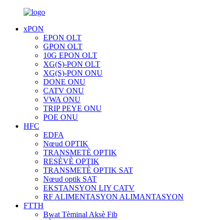
xPON
EPON OLT
GPON OLT
10G EPON OLT
XG(S)-PON OLT
XG(S)-PON ONU
DONE ONU
CATV ONU
VWA ONU
TRIP PEYE ONU
POE ONU
HFC
EDFA
Nœud OPTIK
TRANSMETÈ OPTIK
RESÈVÈ OPTIK
TRANSMETÈ OPTIK SAT
Nœud optik SAT
EKSTANSYON LIY CATV
RF ALIMENTASYON ALIMANTASYON
FTTH
Bwat Tèminal Aksè Fib