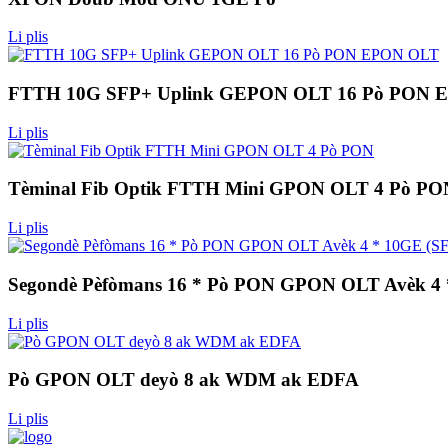
Li plis
FTTH 10G SFP+ Uplink GEPON OLT 16 Pò PON 
Li plis
Tèminal Fib Optik FTTH Mini GPON OLT 4 Pò PO
Li plis
Segondè Pèfòmans 16 * Pò PON GPON OLT Avèk 4 
Li plis
Pò GPON OLT deyò 8 ak WDM ak EDFA
Li plis