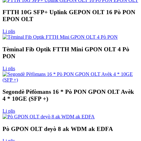
FTTH 10G SFP+ Uplink GEPON OLT 16 Pò PON
EPON OLT
Li plis
Tèminal Fib Optik FTTH Mini GPON OLT 4 Pò
PON
Li plis
Segondè Pèfòmans 16 * Pò PON GPON OLT Avèk
4 * 10GE (SFP +)
Li plis
Pò GPON OLT deyò 8 ak WDM ak EDFA
Li plis