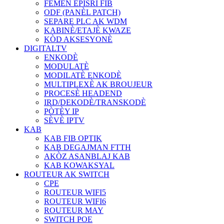
FÈMEN EPISRI FIB
ODF (PANÈL PATCH)
SEPARE PLC AK WDM
KABINÈ/ETAJÈ KWAZE
KÒD AKSESYONÈ
DIGITALTV
ENKODÈ
MODULATÈ
MODILATÈ ENKODÈ
MULTIPLEXÈ AK BROUJEUR
PROCESÈ HEADEND
IRD/DEKODÈ/TRANSKODÈ
PÒTÈY IP
SÈVÈ IPTV
KAB
KAB FIB OPTIK
KAB DEGAJMAN FTTH
AKÒZ ASANBLAJ KAB
KAB KOWAKSYAL
ROUTEUR AK SWITCH
CPE
ROUTEUR WIFI5
ROUTEUR WIFI6
ROUTEUR MAY
SWITCH POE