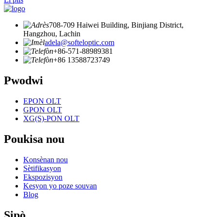
708-709 Haiwei Building, Binjiang District,
Hangzhou, Lachin
adela@softeloptic.com
+86-571-88989381
+86 13588723749
Pwodwi
EPON OLT
GPON OLT
XG(S)-PON OLT
Poukisa nou
Konsènan nou
Sètifikasyon
Ekspozisyon
Kesyon yo poze souvan
Blog
Sipò