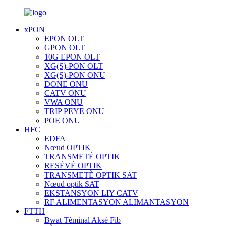
xPON
EPON OLT
GPON OLT
10G EPON OLT
XG(S)-PON OLT
XG(S)-PON ONU
DONE ONU
CATV ONU
VWA ONU
TRIP PEYE ONU
POE ONU
HFC
EDFA
Nœud OPTIK
TRANSMETÈ OPTIK
RESÈVÈ OPTIK
TRANSMETÈ OPTIK SAT
Nœud optik SAT
EKSTANSYON LIY CATV
RF ALIMENTASYON ALIMANTASYON
FTTH
Bwat Tèminal Aksè Fib