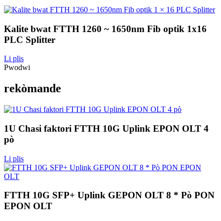
Kalite bwat FTTH 1260 ~ 1650nm Fib optik 1x16
PLC Splitter
Li plis
Pwodwi
rekòmande
1U Chasi faktori FTTH 10G Uplink EPON OLT 4
pò
Li plis
FTTH 10G SFP+ Uplink GEPON OLT 8 * Pò PON
EPON OLT