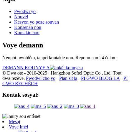
Pwodwi yo
Nouvèl
Kesyon yo poze souvan
Konsènan nou
Kontakte nou
Voye demann
Nenpòt pwoblèm, tanpri kontakte nou. Reponn nan 24 èdtan.
DEMANN KOUNYE A
© Dwa otè - 2010-2025 : Hangzhou Softel Optic Co., Ltd. Tout
dwa rezève.
Pwodwi cho yo
-
Plan sit la
-
PI GWO BLOG LA
-
PI
GWO RECHÈCH
Kontak sosyal:
Mesaj
Voye Imèl