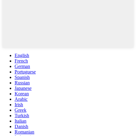
English
French
German
Portuguese
Spanish
Russian
Japanese
Korean
Arabic
Irish
Greek
Turkish
Italian
Danish
Romanian