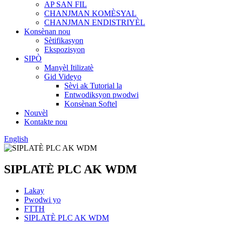
AP SAN FIL
CHANJMAN KOMÈSYAL
CHANJMAN ENDISTRIYÈL
Konsènan nou
Sètifikasyon
Ekspozisyon
SIPÒ
Manyèl Itilizatè
Gid Videyo
Sèvi ak Tutorial la
Entwodiksyon pwodwi
Konsènan Softel
Nouvèl
Kontakte nou
English
SIPLATÈ PLC AK WDM
Lakay
Pwodwi yo
FTTH
SIPLATÈ PLC AK WDM