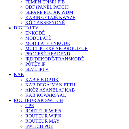
FÈMEN EPISRI FIB
ODF (PANÈL PATCH)
SEPARE PLC AK WDM
KABINÈ/ETAJÈ KWAZE
KÒD AKSESYONÈ
DIGITALTV
ENKODÈ
MODULATÈ
MODILATÈ ENKODÈ
MULTIPLEXÈ AK BROUJEUR
PROCESÈ HEADEND
IRD/DEKODÈ/TRANSKODÈ
PÒTÈY IP
SÈVÈ IPTV
KAB
KAB FIB OPTIK
KAB DEGAJMAN FTTH
AKÒZ ASANBLAJ KAB
KAB KOWAKSYAL
ROUTEUR AK SWITCH
CPE
ROUTEUR WIFI5
ROUTEUR WIFI6
ROUTEUR MAY
SWITCH POE