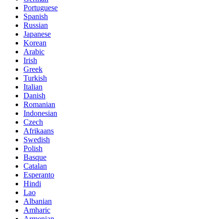
Portuguese
Spanish
Russian
Japanese
Korean
Arabic
Irish
Greek
Turkish
Italian
Danish
Romanian
Indonesian
Czech
Afrikaans
Swedish
Polish
Basque
Catalan
Esperanto
Hindi
Lao
Albanian
Amharic
Armenian