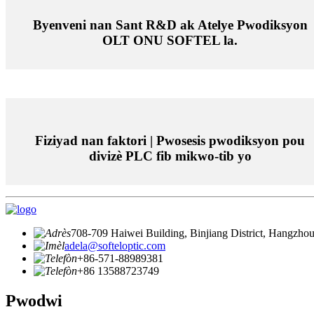
Byenveni nan Sant R&D ak Atelye Pwodiksyon
OLT ONU SOFTEL la.
Fiziyad nan faktori | Pwosesis pwodiksyon pou
divizè PLC fib mikwo-tib yo
708-709 Haiwei Building, Binjiang District, Hangzhou
adela@softeloptic.com
+86-571-88989381
+86 13588723749
Pwodwi