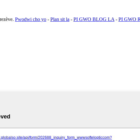
rezève.
Pwodwi cho yo
-
Plan sit la
-
PI GWO BLOG LA
-
PI GWO 