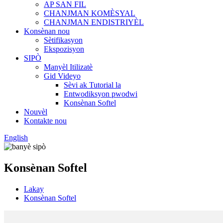
AP SAN FIL
CHANJMAN KOMÈSYAL
CHANJMAN ENDISTRIYÈL
Konsènan nou
Sètifikasyon
Ekspozisyon
SIPÒ
Manyèl Itilizatè
Gid Videyo
Sèvi ak Tutorial la
Entwodiksyon pwodwi
Konsènan Softel
Nouvèl
Kontakte nou
English
Konsènan Softel
Lakay
Konsènan Softel