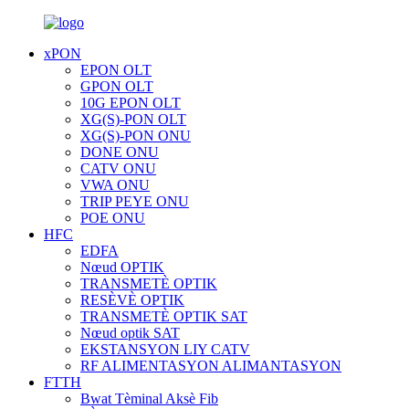
xPON
EPON OLT
GPON OLT
10G EPON OLT
XG(S)-PON OLT
XG(S)-PON ONU
DONE ONU
CATV ONU
VWA ONU
TRIP PEYE ONU
POE ONU
HFC
EDFA
Nœud OPTIK
TRANSMETÈ OPTIK
RESÈVÈ OPTIK
TRANSMETÈ OPTIK SAT
Nœud optik SAT
EKSTANSYON LIY CATV
RF ALIMENTASYON ALIMANTASYON
FTTH
Bwat Tèminal Aksè Fib