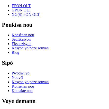
EPON OLT
GPON OLT
XG(S)-PON OLT
Poukisa nou
Konsènan nou
Sètifikasyon
Ekspozisyon
Kesyon yo poze souvan
Blog
Sipò
Pwodwi yo
Nouvèl
Kesyon yo poze souvan
Konsènan nou
Kontakte nou
Voye demann