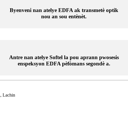
Byenveni nan atelye EDFA ak transmetè optik
nou an sou entènèt.
Antre nan atelye Softel la pou aprann pwosesis
enspeksyon EDFA pèfòmans segondè a.
, Lachin