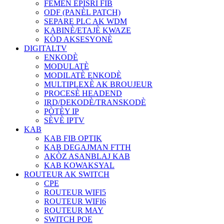
FÈMEN EPISRI FIB
ODF (PANÈL PATCH)
SEPARE PLC AK WDM
KABINÈ/ETAJÈ KWAZE
KÒD AKSESYONÈ
DIGITALTV
ENKODÈ
MODULATÈ
MODILATÈ ENKODÈ
MULTIPLEXÈ AK BROUJEUR
PROCESÈ HEADEND
IRD/DEKODÈ/TRANSKODÈ
PÒTÈY IP
SÈVÈ IPTV
KAB
KAB FIB OPTIK
KAB DEGAJMAN FTTH
AKÒZ ASANBLAJ KAB
KAB KOWAKSYAL
ROUTEUR AK SWITCH
CPE
ROUTEUR WIFI5
ROUTEUR WIFI6
ROUTEUR MAY
SWITCH POE