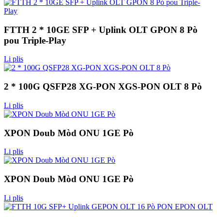
FTTH 2 * 10GE SFP + Uplink OLT GPON 8 Pò
pou Triple-Play
Li plis
2 * 100G QSFP28 XG-PON XGS-PON OLT 8 Pò
Li plis
XPON Doub Mòd ONU 1GE Pò
Li plis
XPON Doub Mòd ONU 1GE Pò
Li plis