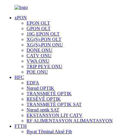
xPON
EPON OLT
GPON OLT
10G EPON OLT
XG(S)-PON OLT
XG(S)-PON ONU
DONE ONU
CATV ONU
VWA ONU
TRIP PEYE ONU
POE ONU
HFC
EDFA
Nœud OPTIK
TRANSMETÈ OPTIK
RESÈVÈ OPTIK
TRANSMETÈ OPTIK SAT
Nœud optik SAT
EKSTANSYON LIY CATV
RF ALIMENTASYON ALIMANTASYON
FTTH
Bwat Tèminal Aksè Fib