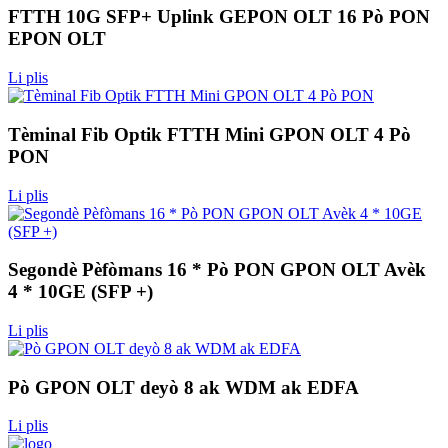
FTTH 10G SFP+ Uplink GEPON OLT 16 Pò PON
EPON OLT
Li plis
Tèminal Fib Optik FTTH Mini GPON OLT 4 Pò
PON
Li plis
Segondè Pèfòmans 16 * Pò PON GPON OLT Avèk
4 * 10GE (SFP +)
Li plis
Pò GPON OLT deyò 8 ak WDM ak EDFA
Li plis