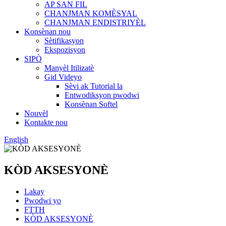
AP SAN FIL
CHANJMAN KOMÈSYAL
CHANJMAN ENDISTRIYÈL
Konsènan nou
Sètifikasyon
Ekspozisyon
SIPÒ
Manyèl Itilizatè
Gid Videyo
Sèvi ak Tutorial la
Entwodiksyon pwodwi
Konsènan Softel
Nouvèl
Kontakte nou
English
KÒD AKSESYONÈ
Lakay
Pwodwi yo
FTTH
KÒD AKSESYONÈ