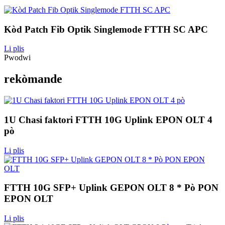
Kòd Patch Fib Optik Singlemode FTTH SC APC
Li plis
Pwodwi
rekòmande
1U Chasi faktori FTTH 10G Uplink EPON OLT 4
pò
Li plis
FTTH 10G SFP+ Uplink GEPON OLT 8 * Pò PON
EPON OLT
Li plis