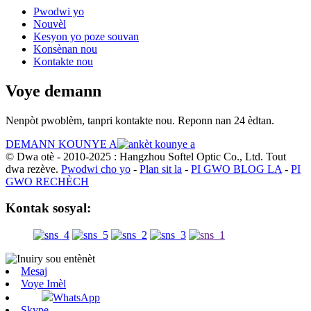
Pwodwi yo
Nouvèl
Kesyon yo poze souvan
Konsènan nou
Kontakte nou
Voye demann
Nenpòt pwoblèm, tanpri kontakte nou. Reponn nan 24 èdtan.
DEMANN KOUNYE A
© Dwa otè - 2010-2025 : Hangzhou Softel Optic Co., Ltd. Tout
dwa rezève.
Pwodwi cho yo
-
Plan sit la
-
PI GWO BLOG LA
-
PI
GWO RECHÈCH
Kontak sosyal:
Mesaj
Voye Imèl
WhatsApp
Skype