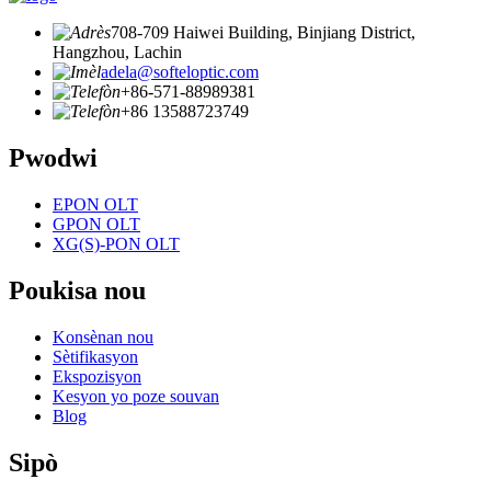
708-709 Haiwei Building, Binjiang District,
Hangzhou, Lachin
adela@softeloptic.com
+86-571-88989381
+86 13588723749
Pwodwi
EPON OLT
GPON OLT
XG(S)-PON OLT
Poukisa nou
Konsènan nou
Sètifikasyon
Ekspozisyon
Kesyon yo poze souvan
Blog
Sipò