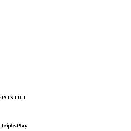
ò
 EPON OLT
riple-Play