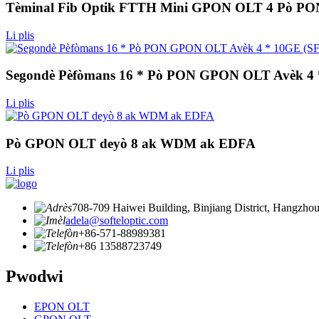
Tèminal Fib Optik FTTH Mini GPON OLT 4 Pò PO
Li plis
Segondè Pèfòmans 16 * Pò PON GPON OLT Avèk 4 
Li plis
Pò GPON OLT deyò 8 ak WDM ak EDFA
Li plis
708-709 Haiwei Building, Binjiang District, Hangzhou
adela@softeloptic.com
+86-571-88989381
+86 13588723749
Pwodwi
EPON OLT