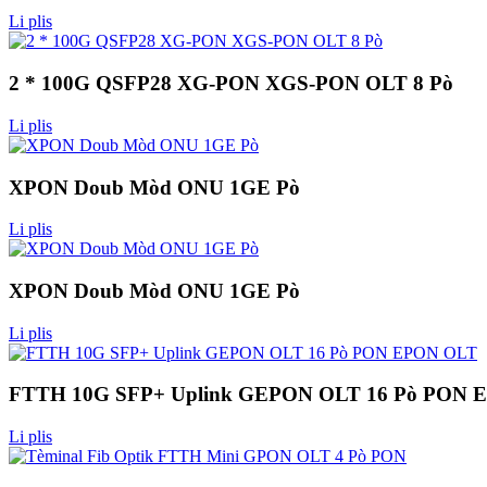
Li plis
2 * 100G QSFP28 XG-PON XGS-PON OLT 8 Pò
Li plis
XPON Doub Mòd ONU 1GE Pò
Li plis
XPON Doub Mòd ONU 1GE Pò
Li plis
FTTH 10G SFP+ Uplink GEPON OLT 16 Pò PON 
Li plis