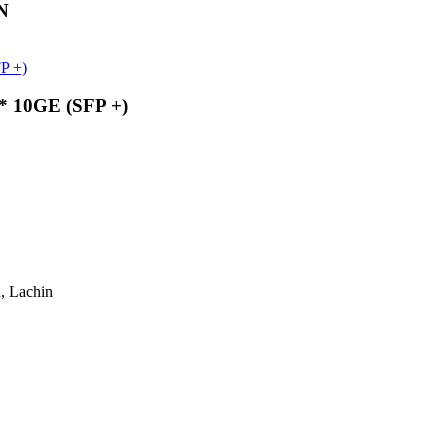
N
* 10GE (SFP +)
, Lachin