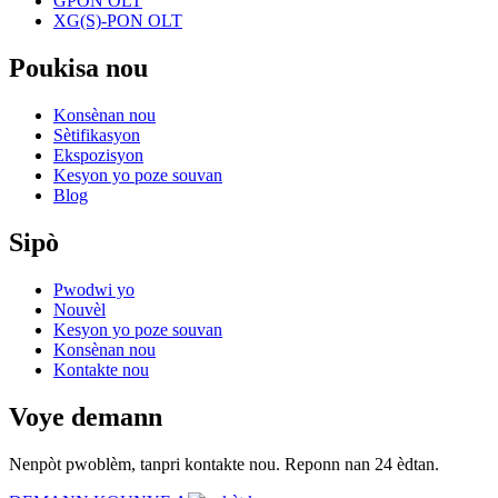
GPON OLT
XG(S)-PON OLT
Poukisa nou
Konsènan nou
Sètifikasyon
Ekspozisyon
Kesyon yo poze souvan
Blog
Sipò
Pwodwi yo
Nouvèl
Kesyon yo poze souvan
Konsènan nou
Kontakte nou
Voye demann
Nenpòt pwoblèm, tanpri kontakte nou. Reponn nan 24 èdtan.