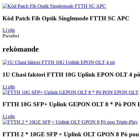
Kòd Patch Fib Optik Singlemode FTTH SC APC
Li plis
Pwodwi
rekòmande
1U Chasi faktori FTTH 10G Uplink EPON OLT 4 p
Li plis
FTTH 10G SFP+ Uplink GEPON OLT 8 * Pò PON
Li plis
FTTH 2 * 10GE SFP + Uplink OLT GPON 8 Pò pou T