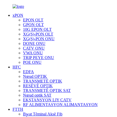
xPON
EPON OLT
GPON OLT
10G EPON OLT
XG(S)-PON OLT
XG(S)-PON ONU
DONE ONU
CATV ONU
VWA ONU
TRIP PEYE ONU
POE ONU
HFC
EDFA
Nœud OPTIK
TRANSMETÈ OPTIK
RESÈVÈ OPTIK
TRANSMETÈ OPTIK SAT
Nœud optik SAT
EKSTANSYON LIY CATV
RF ALIMENTASYON ALIMANTASYON
FTTH
Bwat Tèminal Aksè Fib