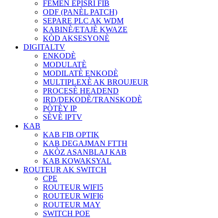
FÈMEN EPISRI FIB
ODF (PANÈL PATCH)
SEPARE PLC AK WDM
KABINÈ/ETAJÈ KWAZE
KÒD AKSESYONÈ
DIGITALTV
ENKODÈ
MODULATÈ
MODILATÈ ENKODÈ
MULTIPLEXÈ AK BROUJEUR
PROCESÈ HEADEND
IRD/DEKODÈ/TRANSKODÈ
PÒTÈY IP
SÈVÈ IPTV
KAB
KAB FIB OPTIK
KAB DEGAJMAN FTTH
AKÒZ ASANBLAJ KAB
KAB KOWAKSYAL
ROUTEUR AK SWITCH
CPE
ROUTEUR WIFI5
ROUTEUR WIFI6
ROUTEUR MAY
SWITCH POE