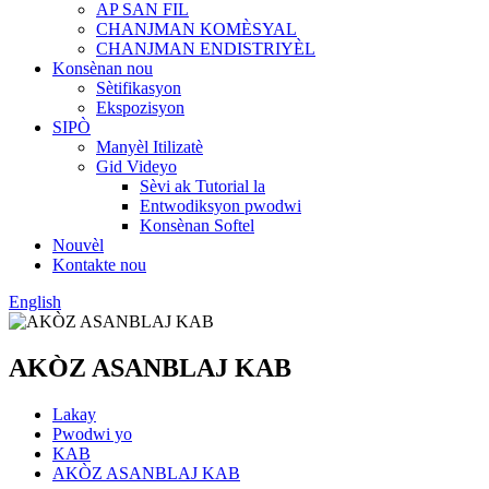
AP SAN FIL
CHANJMAN KOMÈSYAL
CHANJMAN ENDISTRIYÈL
Konsènan nou
Sètifikasyon
Ekspozisyon
SIPÒ
Manyèl Itilizatè
Gid Videyo
Sèvi ak Tutorial la
Entwodiksyon pwodwi
Konsènan Softel
Nouvèl
Kontakte nou
English
AKÒZ ASANBLAJ KAB
Lakay
Pwodwi yo
KAB
AKÒZ ASANBLAJ KAB