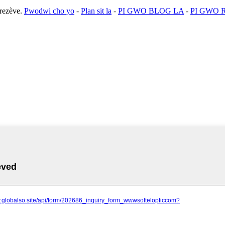
rezève.
Pwodwi cho yo
-
Plan sit la
-
PI GWO BLOG LA
-
PI GWO 