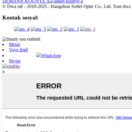
DEMANN KOUNYE A
© Dwa otè - 2010-2025 : Hangzhou Softel Optic Co., Ltd. Tout dwa 
Kontak sosyal:
Mesaj
Voye Imèl
WhatsApp
Skype
x