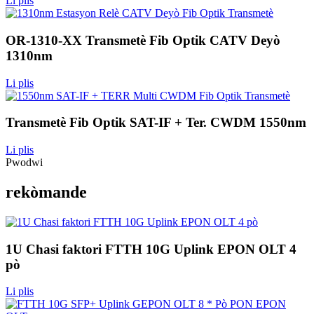
Li plis
OR-1310-XX Transmetè Fib Optik CATV Deyò
1310nm
Li plis
Transmetè Fib Optik SAT-IF + Ter. CWDM 1550nm
Li plis
Pwodwi
rekòmande
1U Chasi faktori FTTH 10G Uplink EPON OLT 4
pò
Li plis