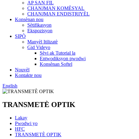
AP SAN FIL
CHANJMAN KOMÈSYAL
CHANJMAN ENDISTRIYÈL
Konsènan nou
Sètifikasyon
Ekspozisyon
SIPÒ
Manyèl Itilizatè
Gid Videyo
Sèvi ak Tutorial la
Entwodiksyon pwodwi
Konsènan Softel
Nouvèl
Kontakte nou
English
TRANSMETÈ OPTIK
Lakay
Pwodwi yo
HFC
TRANSMETÈ OPTIK