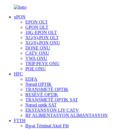
xPON
EPON OLT
GPON OLT
10G EPON OLT
XG(S)-PON OLT
XG(S)-PON ONU
DONE ONU
CATV ONU
VWA ONU
TRIP PEYE ONU
POE ONU
HFC
EDFA
Nœud OPTIK
TRANSMETÈ OPTIK
RESÈVÈ OPTIK
TRANSMETÈ OPTIK SAT
Nœud optik SAT
EKSTANSYON LIY CATV
RF ALIMENTASYON ALIMANTASYON
FTTH
Bwat Tèminal Aksè Fib