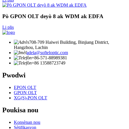
Pò GPON OLT deyò 8 ak WDM ak EDFA
Li plis
708-709 Haiwei Building, Binjiang District,
Hangzhou, Lachin
adela@softeloptic.com
+86-571-88989381
+86 13588723749
Pwodwi
EPON OLT
GPON OLT
XG(S)-PON OLT
Poukisa nou
Konsènan nou
Sètifikasyon