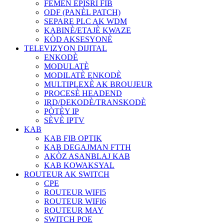
FÈMEN EPISRI FIB
ODF (PANÈL PATCH)
SEPARE PLC AK WDM
KABINÈ/ETAJÈ KWAZE
KÒD AKSESYONÈ
TELEVIZYON DIJITAL
ENKODÈ
MODULATÈ
MODILATÈ ENKODÈ
MULTIPLEXÈ AK BROUJEUR
PROCESÈ HEADEND
IRD/DEKODÈ/TRANSKODÈ
PÒTÈY IP
SÈVÈ IPTV
KAB
KAB FIB OPTIK
KAB DEGAJMAN FTTH
AKÒZ ASANBLAJ KAB
KAB KOWAKSYAL
ROUTEUR AK SWITCH
CPE
ROUTEUR WIFI5
ROUTEUR WIFI6
ROUTEUR MAY
SWITCH POE