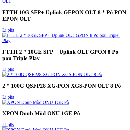
FTTH 10G SFP+ Uplink GEPON OLT 8 * Pò PON
EPON OLT
Li plis
FTTH 2 * 10GE SFP + Uplink OLT GPON 8 Pò
pou Triple-Play
Li plis
2 * 100G QSFP28 XG-PON XGS-PON OLT 8 Pò
Li plis
XPON Doub Mòd ONU 1GE Pò
Li plis