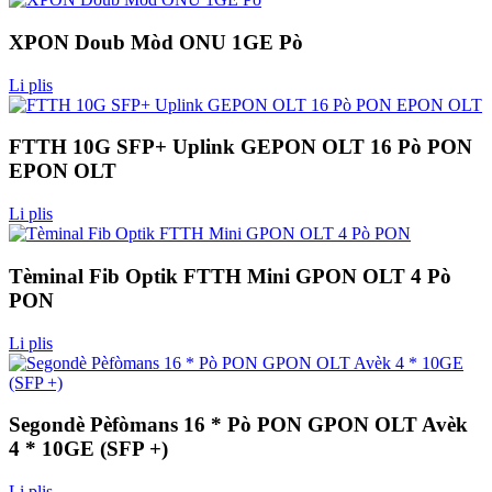
XPON Doub Mòd ONU 1GE Pò
Li plis
FTTH 10G SFP+ Uplink GEPON OLT 16 Pò PON
EPON OLT
Li plis
Tèminal Fib Optik FTTH Mini GPON OLT 4 Pò
PON
Li plis
Segondè Pèfòmans 16 * Pò PON GPON OLT Avèk
4 * 10GE (SFP +)
Li plis