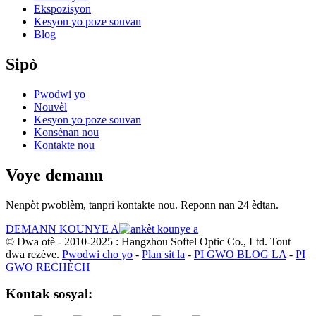
Ekspozisyon
Kesyon yo poze souvan
Blog
Sipò
Pwodwi yo
Nouvèl
Kesyon yo poze souvan
Konsènan nou
Kontakte nou
Voye demann
Nenpòt pwoblèm, tanpri kontakte nou. Reponn nan 24 èdtan.
DEMANN KOUNYE A
© Dwa otè - 2010-2025 : Hangzhou Softel Optic Co., Ltd. Tout
dwa rezève.
Pwodwi cho yo
-
Plan sit la
-
PI GWO BLOG LA
-
PI
GWO RECHÈCH
Kontak sosyal: