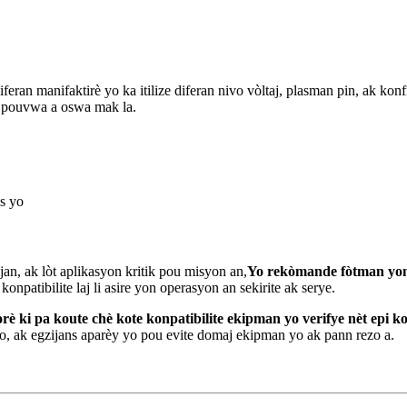
eran manifaktirè yo ka itilize diferan nivo vòltaj, plasman pin, ak kon
 pouvwa a oswa mak la.
ks yo
jan, ak lòt aplikasyon kritik pou misyon an,
Yo rekòmande fòtman yon 
onpatibilite laj li asire yon operasyon an sekirite ak serye.
 ki pa koute chè kote konpatibilite ekipman yo verifye nèt epi ko
 yo, ak egzijans aparèy yo pou evite domaj ekipman yo ak pann rezo a.