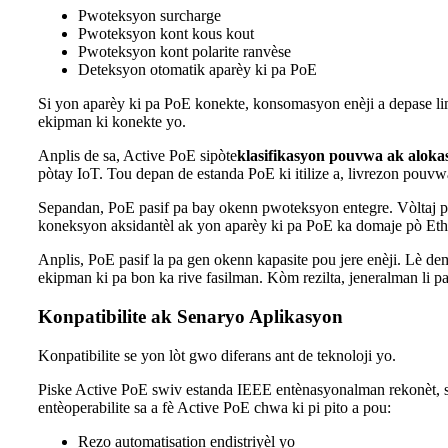
Pwoteksyon surcharge
Pwoteksyon kont kous kout
Pwoteksyon kont polarite ranvèse
Deteksyon otomatik aparèy ki pa PoE
Si yon aparèy ki pa PoE konekte, konsomasyon enèji a depase li
ekipman ki konekte yo.
Anplis de sa, Active PoE sipòte
klasifikasyon pouvwa ak alok
pòtay IoT. Tou depan de estanda PoE ki itilize a, livrezon pouvw
Sepandan, PoE pasif pa bay okenn pwoteksyon entegre. Vòltaj pwo
koneksyon aksidantèl ak yon aparèy ki pa PoE ka domaje pò Ethe
Anplis, PoE pasif la pa gen okenn kapasite pou jere enèji. Lè d
ekipman ki pa bon ka rive fasilman. Kòm rezilta, jeneralman li
Konpatibilite ak Senaryo Aplikasyon
Konpatibilite se yon lòt gwo diferans ant de teknoloji yo.
Piske Active PoE swiv estanda IEEE entènasyonalman rekonèt, sw
entèoperabilite sa a fè Active PoE chwa ki pi pito a pou:
Rezo automatisation endistriyèl yo