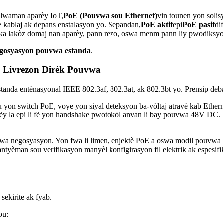
eplwaman aparèy IoT,
PoE (Pouvwa sou Ethernet)
vin tounen yon solis
e kablaj ak depans enstalasyon yo. Sepandan,
PoE aktif
epi
PoE pasif
di
n ka lakòz domaj nan aparèy, pann rezo, oswa menm pann liy pwodiksyo
gosyasyon pouvwa estanda
.
. Livrezon Dirèk Pouvwa
tanda entènasyonal IEEE 802.3af, 802.3at, ak 802.3bt yo. Prensip deba
u yon switch PoE, voye yon siyal deteksyon ba-vòltaj atravè kab Ether
y la epi li fè yon handshake pwotokòl anvan li bay pouvwa 48V DC. P
a negosyasyon. Yon fwa li limen, enjektè PoE a oswa modil pouvwa a a
antyèman sou verifikasyon manyèl konfigirasyon fil elektrik ak espesi
sekirite ak fyab.
ou: