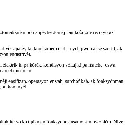
 an otomatikman pou anpeche domaj nan koòdone rezo yo ak
divès aparèy tankou kamera endistriyèl, pwen aksè san fil, ak
syon endistriyèl.
elektrik ki pa kòrèk, kondisyon vòltaj ki pa matche, oswa
 nan ekipman an.
nèji ensifizan, operasyon enstab, surchof kab, ak fonksyònman
yon kontinyèl.
manifaktirè yo ka tipikman fonksyone ansanm san pwoblèm. Nivo