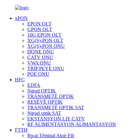
xPON
EPON OLT
GPON OLT
10G EPON OLT
XG(S)-PON OLT
XG(S)-PON ONU
DONE ONU
CATV ONU
VWA ONU
TRIP PEYE ONU
POE ONU
HFC
EDFA
Nœud OPTIK
TRANSMETÈ OPTIK
RESÈVÈ OPTIK
TRANSMETÈ OPTIK SAT
Nœud optik SAT
EKSTANSYON LIY CATV
RF ALIMENTASYON ALIMANTASYON
FTTH
Bwat Tèminal Aksè Fib