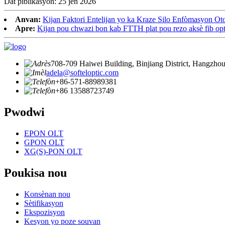
Dat piblikasyon: 25 jen 2026
Anvan:
Kijan Faktori Entelijan yo ka Kraze Silo Enfòmasyon O
Apre:
Kijan pou chwazi bon kab FTTH plat pou rezo aksè fib opt
708-709 Haiwei Building, Binjiang District, Hangzhou
adela@softeloptic.com
+86-571-88989381
+86 13588723749
Pwodwi
EPON OLT
GPON OLT
XG(S)-PON OLT
Poukisa nou
Konsènan nou
Sètifikasyon
Ekspozisyon
Kesyon yo poze souvan