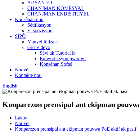
AP SAN FIL
CHANJMAN KOMÈSYAL
CHANJMAN ENDISTRIYÈL
Konsènan nou
Sètifikasyon
Ekspozisyon
SIPÒ
Manyèl Itilizatè
Gid Videyo
Sèvi ak Tutorial la
Entwodiksyon pwodwi
Konsènan Softel
Nouvèl
Kontakte nou
English
Konparezon prensipal ant ekipman pouvwa 
Lakay
Nouvèl
Konparezon prensipal ant ekipman pouvwa PoE aktif ak pasif