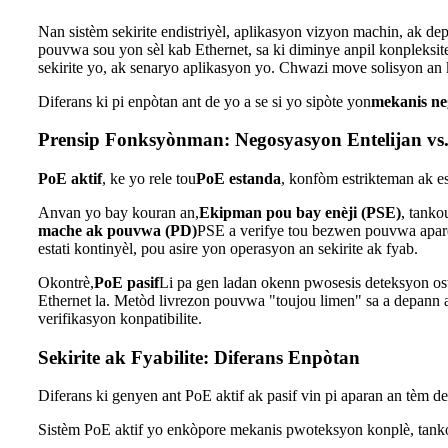
Nan sistèm sekirite endistriyèl, aplikasyon vizyon machin, ak d
pouvwa sou yon sèl kab Ethernet, sa ki diminye anpil konpleksit
sekirite yo, ak senaryo aplikasyon yo. Chwazi move solisyon a
Diferans ki pi enpòtan ant de yo a se si yo sipòte yon
mekanis ne
Prensip Fonksyònman: Negosyasyon Entelijan vs
PoE aktif
, ke yo rele tou
PoE estanda
, konfòm estrikteman ak es
Anvan yo bay kouran an,
Ekipman pou bay enèji (PSE)
, tanko
mache ak pouvwa (PD)
PSE a verifye tou bezwen pouvwa aparè
estati kontinyèl, pou asire yon operasyon an sekirite ak fyab.
Okontrè,
PoE pasif
Li pa gen ladan okenn pwosesis deteksyon osw
Ethernet la. Metòd livrezon pouvwa "toujou limen" sa a depann 
verifikasyon konpatibilite.
Sekirite ak Fyabilite: Diferans Enpòtan
Diferans ki genyen ant PoE aktif ak pasif vin pi aparan an tèm de 
Sistèm PoE aktif yo enkòpore mekanis pwoteksyon konplè, tank