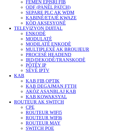
FÈMEN EPISRI FIB
ODF (PANÈL PATCH)
SEPARE PLC AK WDM
KABINÈ/ETAJÈ KWAZE
KÒD AKSESYONÈ
TELEVIZYON DIJITAL
ENKODÈ
MODULATÈ
MODILATÈ ENKODÈ
MULTIPLEXÈ AK BROUJEUR
PROCESÈ HEADEND
IRD/DEKODÈ/TRANSKODÈ
PÒTÈY IP
SÈVÈ IPTV
KAB
KAB FIB OPTIK
KAB DEGAJMAN FTTH
AKÒZ ASANBLAJ KAB
KAB KOWAKSYAL
ROUTEUR AK SWITCH
CPE
ROUTEUR WIFI5
ROUTEUR WIFI6
ROUTEUR MAY
SWITCH POE