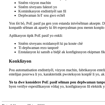
Sistèm vizyon machin
Sistèm siveyans faktori yo
Kominikasyon endistriyèl san fil
Deplwaman IoT sou gwo echèl
Yon lòt bò, PoE pasif pa gen yon estanda inivèsèlman aksepte. Dif
konpatib sèlman ak aparèy ki fèt espesyalman pou menm konplo
Aplikasyon tipik PoE pasif yo enkli:
Sistèm siveyans rezidansyèl ki pa koute chè
Ti deplwaman rezo tanporè
Enstalasyon ki sansib a bidjè ak konfigirasyon ekipman fi
Konklizyon
Pou automatisation endistriyèl, vizyon machin, fabrikasyon enteli
entelijan pouvwa li yo, karakteristik pwoteksyon konplè li yo, ak k
Yo ta dwe konsidere PoE pasif sèlman pou deplwaman tanporè
byen verifye espesifikasyon vòltaj yo, konfigirasyon fil elektrik