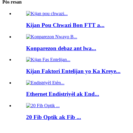
Pòs resan
Kijan Pou Chwazi Bon FTT a...
Konparezon debaz ant lwa...
Kijan Faktori Entelijan yo Ka Kreye...
Ethernet Endistriyèl ak End...
20 Fib Optik ak Fib ...