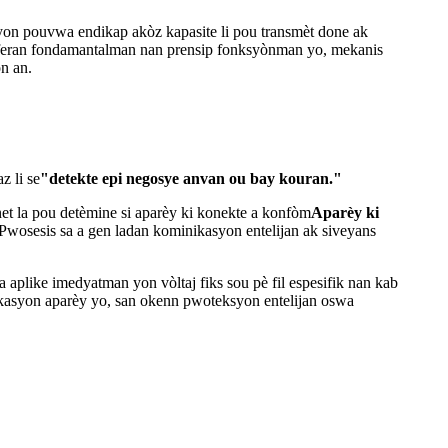
yon pouvwa endikap akòz kapasite li pou transmèt done ak
feran fondamantalman nan prensip fonksyònman yo, mekanis
n an.
z li se
"detekte epi negosye anvan ou bay kouran."
net la pou detèmine si aparèy ki konekte a konfòm
Aparèy ki
wosesis sa a gen ladan kominikasyon entelijan ak siveyans
plike imedyatman yon vòltaj fiks sou pè fil espesifik nan kab
fikasyon aparèy yo, san okenn pwoteksyon entelijan oswa