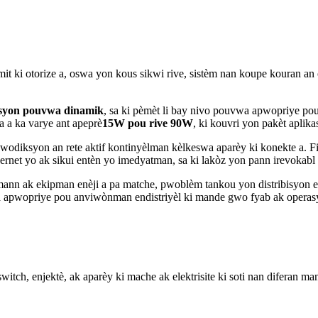
mit ki otorize a, oswa yon kous sikwi rive, sistèm nan koupe kouran
asyon pouvwa dinamik
, sa ki pèmèt li bay nivo pouvwa apwopriye pou 
a a ka varye ant apeprè
15W pou rive 90W
, ki kouvri yon pakèt aplika
diksyon an rete aktif kontinyèlman kèlkeswa aparèy ki konekte a. Fil 
rnet yo ak sikui entèn yo imedyatman, sa ki lakòz yon pann irevokabl
emann ak ekipman enèji a pa matche, pwoblèm tankou yon distribisyon e
 pa apwopriye pou anviwònman endistriyèl ki mande gwo fyab ak operas
itch, enjektè, ak aparèy ki mache ak elektrisite ki soti nan diferan 